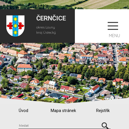
ČERNČICE
okres Louny
kraj Ústecký
MENU
Úvod
Mapa stránek
Rejstřík