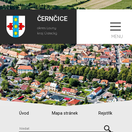
ČERNČICE
okres Louny
kraj Ústecký
MENU
Úvod
Mapa stránek
Rejstřík