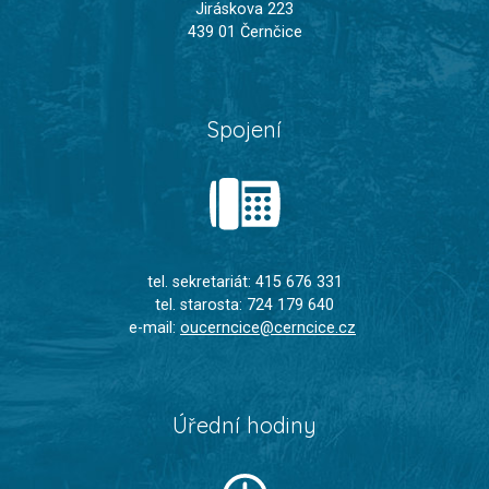
Jiráskova 223
439 01 Černčice
Spojení
tel. sekretariát: 415 676 331
tel. starosta: 724 179 640
e-mail:
oucerncice@cerncice.cz
Úřední hodiny