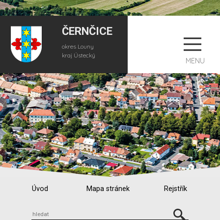
ČERNČICE
okres Louny
kraj Ústecký
MENU
Úvod
Mapa stránek
Rejstřík