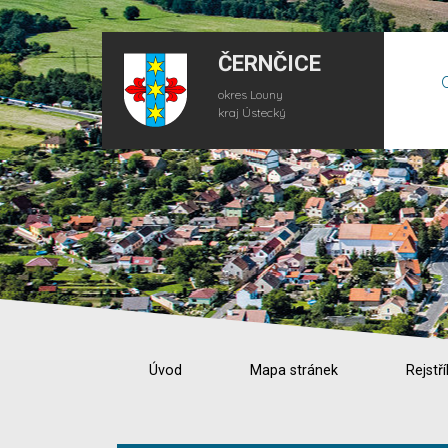
ČERNČICE
okres Louny
kraj Ústecký
Úvod
Mapa stránek
Rejstří