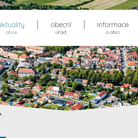
aktuality
obecní
informace
obce
úřad
o obci
k