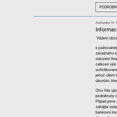
PODROBN
Zveřejněno 10. 1
Informac
Vážení obč
s politován
závažného k
odcizení fin
celkové výši
sofistikovan
jehož cílem 
úkonům, kte
Chci Vás ujis
podniknuty 
Případ jsme n
zahájila vyš
bankovní ins