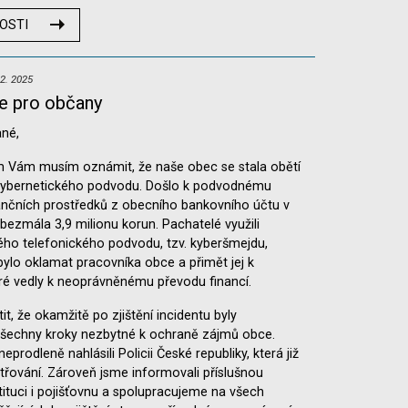
OSTI
2. 2025
e pro občany
ané,
ím Vám musím oznámit, že naše obec se stala obětí
ybernetického podvodu. Došlo k podvodnému
ančních prostředků z obecního bankovního účtu v
 bezmála 3,9 milionu korun. Pachatelé využili
ého telefonického podvodu, tzv. kyberšmejdu,
bylo oklamat pracovníka obce a přimět jej k
ré vedly k neoprávněnému převodu financí.
tit, že okamžitě po zjištění incidentu byly
všechny kroky nezbytné k ochraně zájmů obce.
eprodleně nahlásili Policii České republiky, která již
etřování. Zároveň jsme informovali příslušnou
tituci i pojišťovnu a spolupracujeme na všech