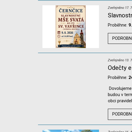
Zveřejněno 17. 7
Slavnost
Proběhne:
9
PODROBN
Zveřejněno 13. 7
Odečty e
Proběhne:
2
Dovolujeme s
budou v term
obci pravide
PODROBN
Zveřejněno 16. 4