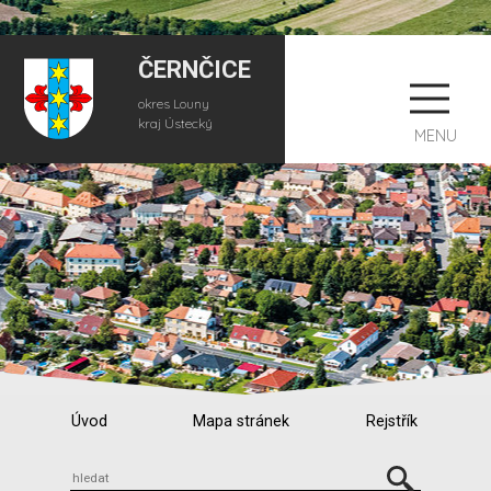
ČERNČICE
okres Louny
kraj Ústecký
MENU
Úvod
Mapa stránek
Rejstřík