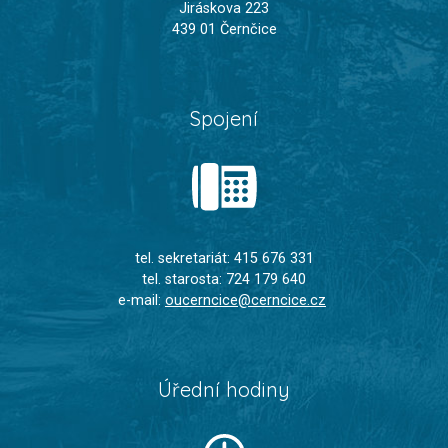
Jiráskova 223
439 01 Černčice
Spojení
tel. sekretariát: 415 676 331
tel. starosta: 724 179 640
e-mail:
oucerncice@cerncice.cz
Úřední hodiny