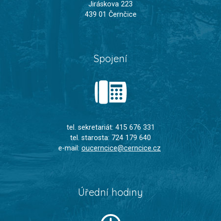
Jiráskova 223
439 01 Černčice
Spojení
tel. sekretariát: 415 676 331
tel. starosta: 724 179 640
e-mail:
oucerncice@cerncice.cz
Úřední hodiny