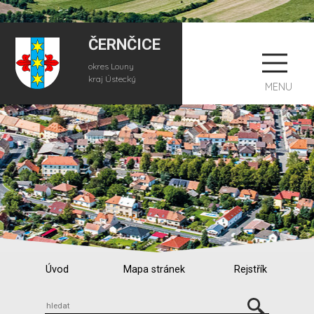
ČERNČICE
okres Louny
kraj Ústecký
MENU
Úvod
Mapa stránek
Rejstřík