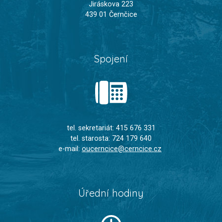
Jiráskova 223
439 01 Černčice
Spojení
tel. sekretariát: 415 676 331
tel. starosta: 724 179 640
e-mail:
oucerncice@cerncice.cz
Úřední hodiny