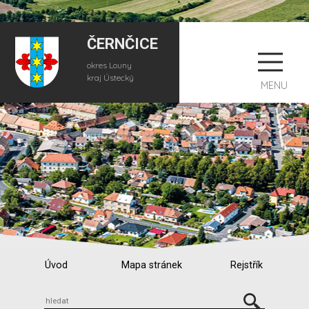
ČERNČICE
okres Louny
kraj Ústecký
MENU
Úvod
Mapa stránek
Rejstřík