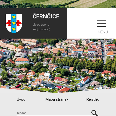
ČERNČICE
okres Louny
kraj Ústecký
MENU
Úvod
Mapa stránek
Rejstřík