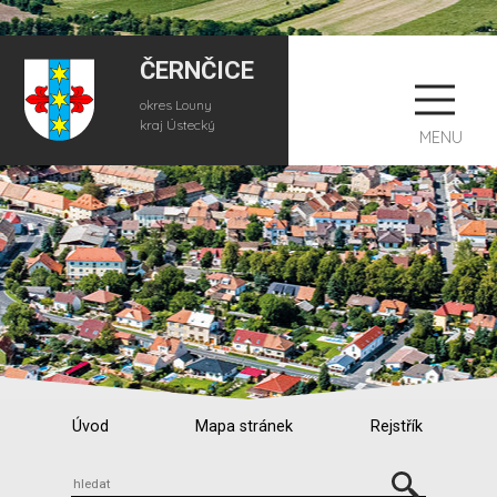
ČERNČICE
okres Louny
kraj Ústecký
MENU
Úvod
Mapa stránek
Rejstřík