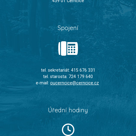
439 01 Černčice
Spojení
tel. sekretariát: 415 676 331
tel. starosta: 724 179 640
e-mail:
oucerncice@cerncice.cz
Úřední hodiny