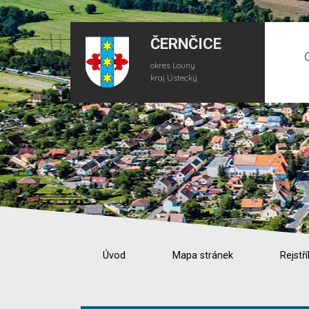
ČERNČICE
okres Louny
kraj Ústecký
Úvod
Mapa stránek
Rejstří