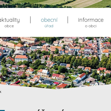
aktuality
obecní
informace
obce
úřad
o obci
k