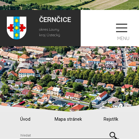
ČERNČICE
okres Louny
kraj Ústecký
MENU
Úvod
Mapa stránek
Rejstřík