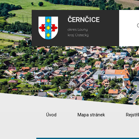
ČERNČICE
okres Louny
kraj Ústecký
Úvod
Mapa stránek
Rejstří