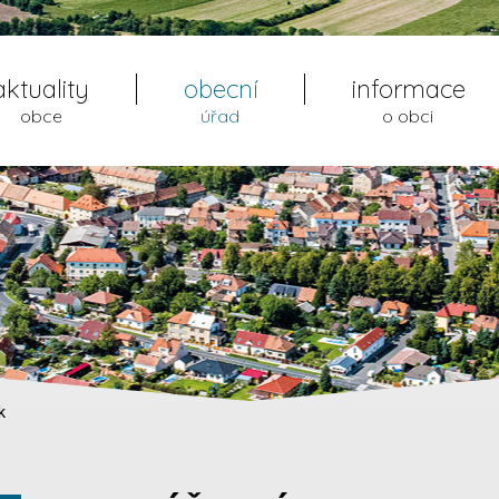
aktuality
obecní
informace
obce
úřad
o obci
k