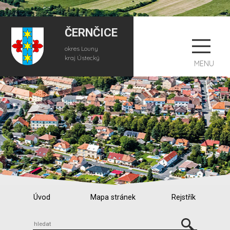
ČERNČICE
okres Louny
kraj Ústecký
MENU
Úvod
Mapa stránek
Rejstřík