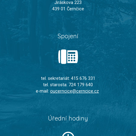
Jiráskova 223
439 01 Černčice
Spojení
tel. sekretariát: 415 676 331
tel. starosta: 724 179 640
e-mail:
oucerncice@cerncice.cz
Úřední hodiny