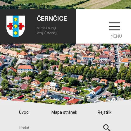
ČERNČICE
okres Louny
kraj Ústecký
MENU
Úvod
Mapa stránek
Rejstřík