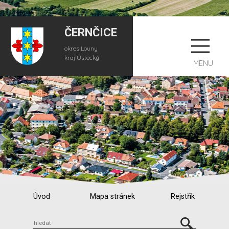
ČERNČICE
okres Louny
kraj Ústecký
MENU
Úvod
Mapa stránek
Rejstřík