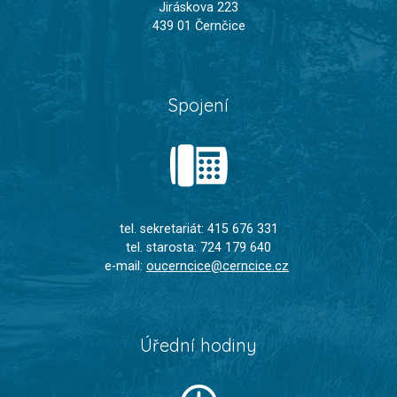
Jiráskova 223
439 01 Černčice
Spojení
tel. sekretariát: 415 676 331
tel. starosta: 724 179 640
e-mail:
oucerncice@cerncice.cz
Úřední hodiny