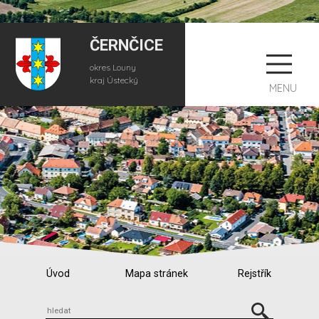
ČERNČICE
okres Louny
kraj Ústecký
MENU
Úvod
Mapa stránek
Rejstřík