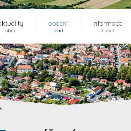
aktuality
obecní
informace
obce
úřad
o obci
k