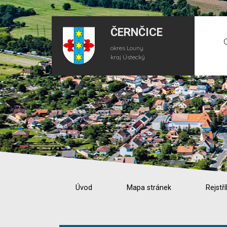
ČERNČICE
okres Louny
kraj Ústecký
Úvod
Mapa stránek
Rejstří