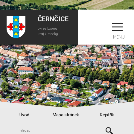
ČERNČICE
okres Louny
kraj Ústecký
MENU
Úvod
Mapa stránek
Rejstřík