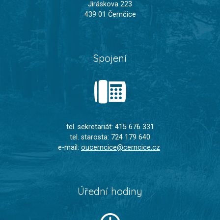
Jiráskova 223
439 01 Černčice
Spojení
tel. sekretariát: 415 676 331
tel. starosta: 724 179 640
e-mail:
oucerncice@cerncice.cz
Úřední hodiny