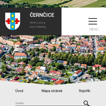
ČERNČICE
okres Louny
kraj Ústecký
MENU
Úvod
Mapa stránek
Rejstřík