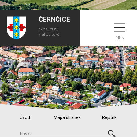
ČERNČICE
okres Louny
kraj Ústecký
MENU
Úvod
Mapa stránek
Rejstřík