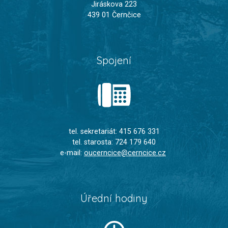
Jiráskova 223
439 01 Černčice
Spojení
tel. sekretariát: 415 676 331
tel. starosta: 724 179 640
e-mail:
oucerncice@cerncice.cz
Úřední hodiny