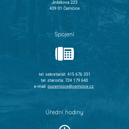
Jiráskova 223
439 01 Černčice
Spojení
tel. sekretariát: 415 676 331
tel. starosta: 724 179 640
e-mail:
oucerncice@cerncice.cz
Úřední hodiny