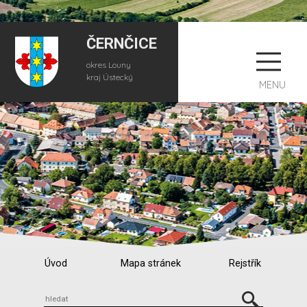
ČERNČICE
okres Louny
kraj Ústecký
MENU
Úvod
Mapa stránek
Rejstřík