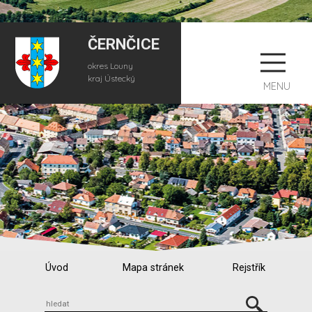
ČERNČICE
okres Louny
kraj Ústecký
MENU
Úvod
Mapa stránek
Rejstřík