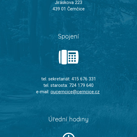
Jiráskova 223
439 01 Černčice
Spojení
tel. sekretariát: 415 676 331
tel. starosta: 724 179 640
e-mail:
oucerncice@cerncice.cz
Úřední hodiny