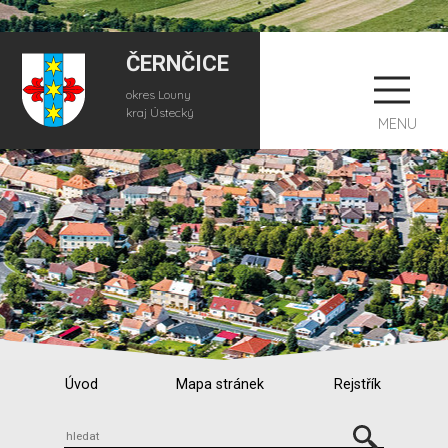
ČERNČICE
okres Louny
kraj Ústecký
MENU
Úvod
Mapa stránek
Rejstřík