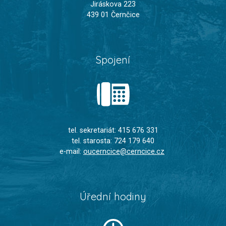
Jiráskova 223
439 01 Černčice
Spojení
tel. sekretariát: 415 676 331
tel. starosta: 724 179 640
e-mail:
oucerncice@cerncice.cz
Úřední hodiny