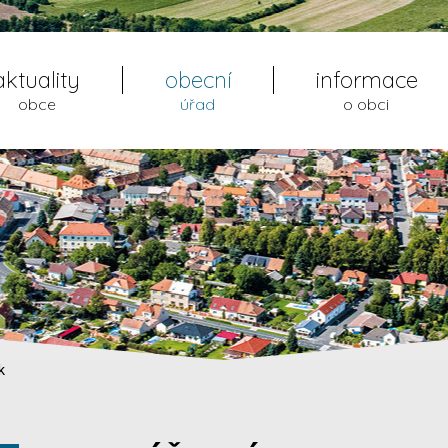
aktuality
obecní
informace
obce
úřad
o obci
k