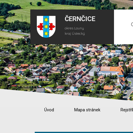
ČERNČICE
okres Louny
kraj Ústecký
Úvod
Mapa stránek
Rejstří