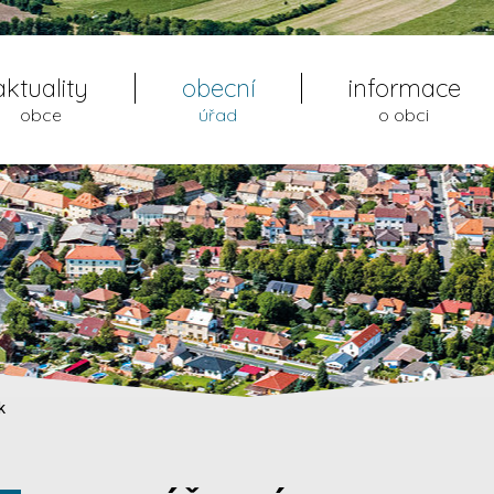
aktuality
obecní
informace
obce
úřad
o obci
k