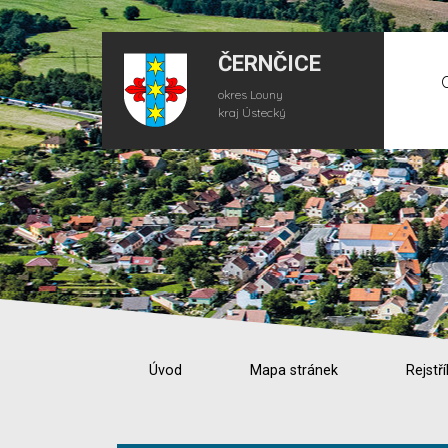
ČERNČICE
okres Louny
kraj Ústecký
Úvod
Mapa stránek
Rejstří