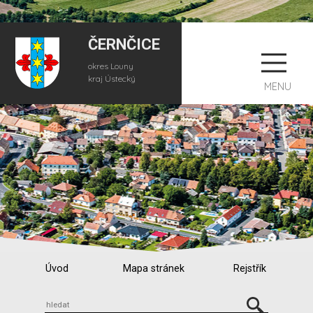
ČERNČICE
okres Louny
kraj Ústecký
MENU
Úvod
Mapa stránek
Rejstřík