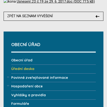
Usnesení ZO č.19 ze 29. 6. 2017.doc (DOC 77.5 kB)
ZPĚT NA SEZNAM VYVĚŠENÍ
OBECNÍ ÚŘAD
Obecní úřad
Úřední deska
Povinně zveřejňované informace
Hospodaření obce
Vyhlášky a pravidla
Formuláře