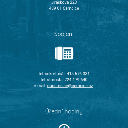
Jiráskova 223
439 01 Černčice
Spojení
tel. sekretariát: 415 676 331
tel. starosta: 724 179 640
e-mail:
oucerncice@cerncice.cz
Úřední hodiny