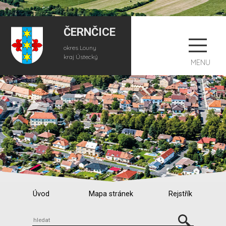
ČERNČICE
okres Louny
kraj Ústecký
MENU
Úvod
Mapa stránek
Rejstřík