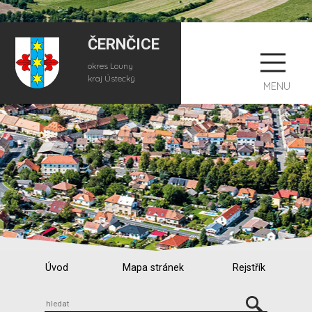
ČERNČICE
okres Louny
kraj Ústecký
MENU
Úvod
Mapa stránek
Rejstřík