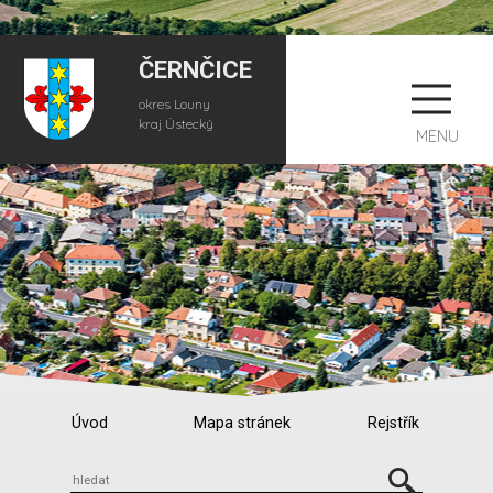
ČERNČICE
okres Louny
kraj Ústecký
MENU
Úvod
Mapa stránek
Rejstřík