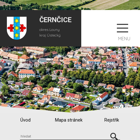
ČERNČICE
okres Louny
kraj Ústecký
MENU
Úvod
Mapa stránek
Rejstřík