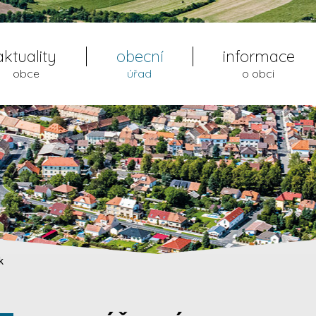
aktuality
obecní
informace
obce
úřad
o obci
k