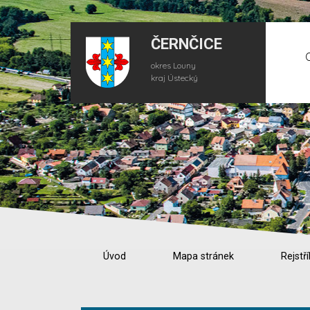
ČERNČICE
okres Louny
kraj Ústecký
Úvod
Mapa stránek
Rejstří