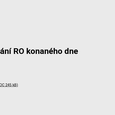
dání RO konaného dne
DOC 245 kB)