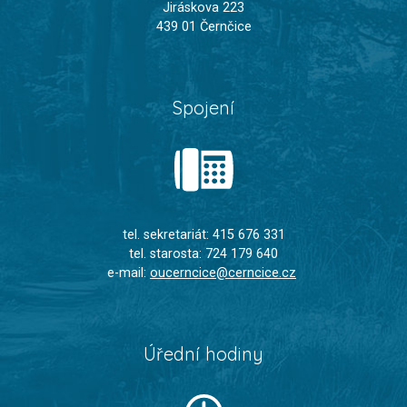
Jiráskova 223
439 01 Černčice
Spojení
tel. sekretariát: 415 676 331
tel. starosta: 724 179 640
e-mail:
oucerncice@cerncice.cz
Úřední hodiny