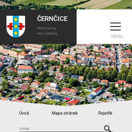
ČERNČICE
okres Louny
kraj Ústecký
MENU
Úvod
Mapa stránek
Rejstřík