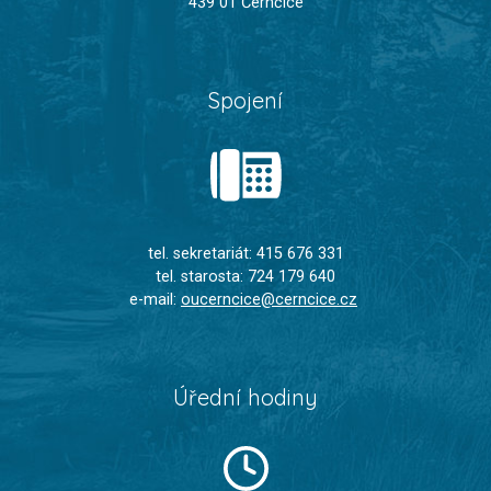
439 01 Černčice
Spojení
tel. sekretariát: 415 676 331
tel. starosta: 724 179 640
e-mail:
oucerncice@cerncice.cz
Úřední hodiny