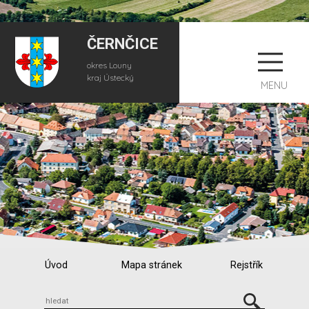
ČERNČICE
okres Louny
kraj Ústecký
MENU
Úvod
Mapa stránek
Rejstřík