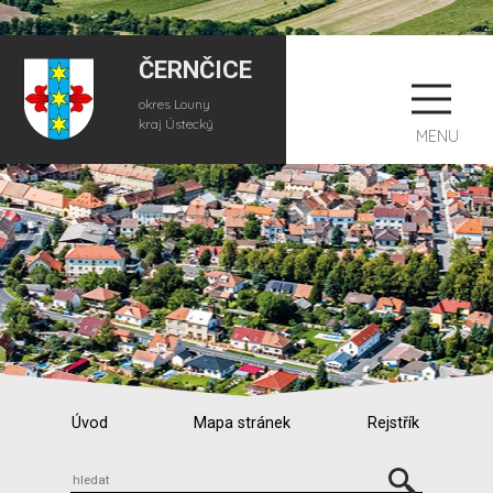
ČERNČICE
okres Louny
kraj Ústecký
MENU
Úvod
Mapa stránek
Rejstřík