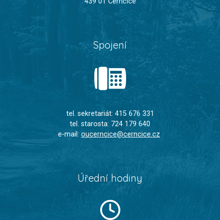
439 01 Černčice
Spojení
tel. sekretariát: 415 676 331
tel. starosta: 724 179 640
e-mail:
oucerncice@cerncice.cz
Úřední hodiny