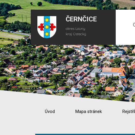
ČERNČICE
okres Louny
kraj Ústecký
Úvod
Mapa stránek
Rejstří