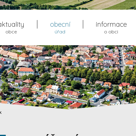
aktuality
obecní
informace
obce
úřad
o obci
k