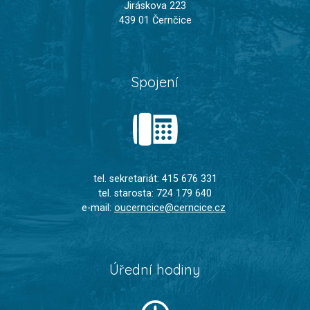
Jiráskova 223
439 01 Černčice
Spojení
tel. sekretariát: 415 676 331
tel. starosta: 724 179 640
e-mail:
oucerncice@cerncice.cz
Úřední hodiny