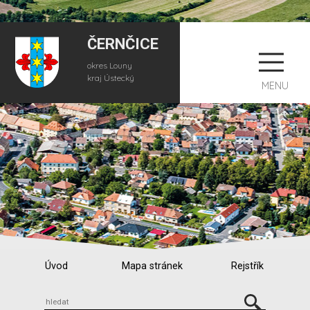
ČERNČICE
okres Louny
kraj Ústecký
MENU
Úvod
Mapa stránek
Rejstřík