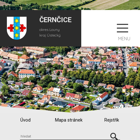
ČERNČICE
okres Louny
kraj Ústecký
MENU
Úvod
Mapa stránek
Rejstřík