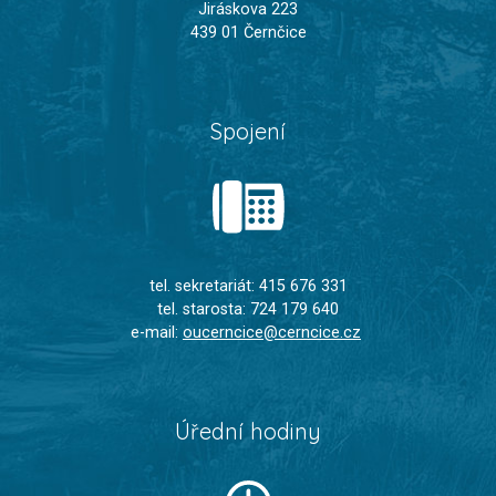
Jiráskova 223
439 01 Černčice
Spojení
tel. sekretariát: 415 676 331
tel. starosta: 724 179 640
e-mail:
oucerncice@cerncice.cz
Úřední hodiny