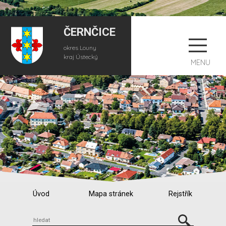
ČERNČICE
okres Louny
kraj Ústecký
MENU
Úvod
Mapa stránek
Rejstřík