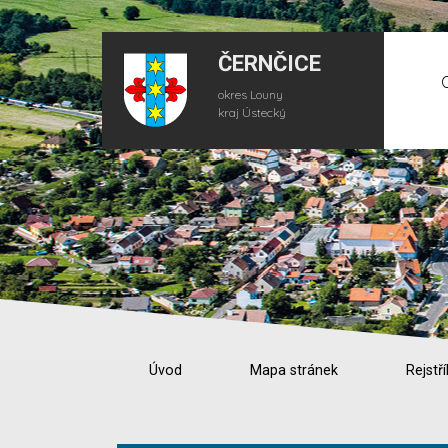
ČERNČICE
okres Louny
kraj Ústecký
Úvod
Mapa stránek
Rejstří