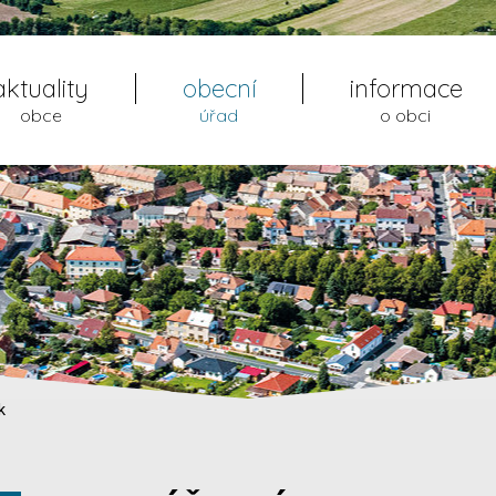
aktuality
obecní
informace
obce
úřad
o obci
k