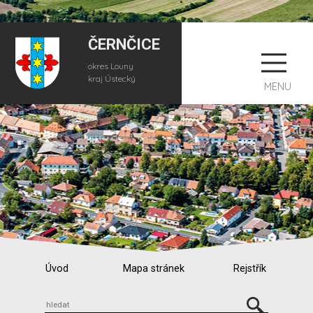
ČERNČICE
okres Louny
kraj Ústecký
MENU
Úvod
Mapa stránek
Rejstřík