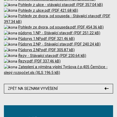
Pohledy z ulice - stávající stav.pdf (PDF 357.04 kB)
Pohledy z ulice.pdf (PDF 421.68 kB)
Pohledy ze dvora, od souseda - Stávající stav.pdf (PDF
397.34 kB)
Pohledy ze dvora, od souseda.pdf (PDF 454.36 kB)
půdorys 1.NP - Stávající stav.pdf (PDF 251.22 kB)
Půdorys 1.NP.pdf (PDF 321.46 kB)
Půdorys 2.NP - Stávající stav.pdf (PDF 240.24 kB)
Půdorys 2.NP.pdf (PDF 305.87 kB)
Řezy - Stávající stav.pdf (PDF 230.64 kB)
Řezy.pdf (PDF 337.46 kB)
Zateplení a výměna výplní Tyršova č.p.405 Černčice -
slepý rozpočet.xls (XLS 196.5 kB)
ZPĚT NA SEZNAM VYVĚŠENÍ