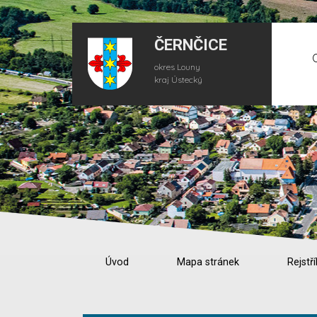
ČERNČICE
okres Louny
kraj Ústecký
Úvod
Mapa stránek
Rejstří