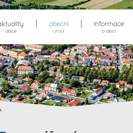
aktuality
obecní
informace
obce
úřad
o obci
k