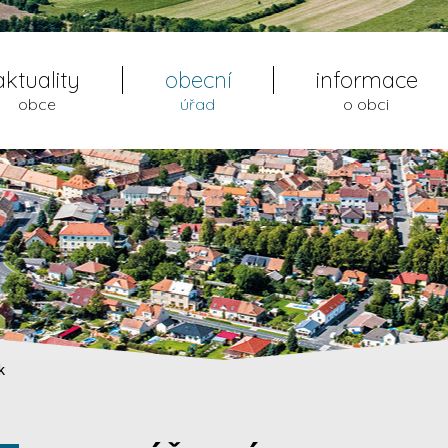
aktuality
obecní
informace
obce
úřad
o obci
k