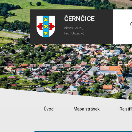
ČERNČICE
okres Louny
kraj Ústecký
Úvod
Mapa stránek
Rejstří