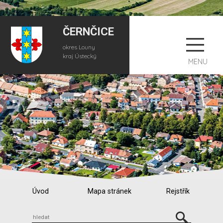
ČERNČICE
okres Louny
kraj Ústecký
MENU
Úvod
Mapa stránek
Rejstřík