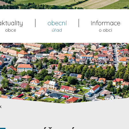
aktuality
obecní
informace
obce
úřad
o obci
k