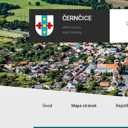
ČERNČICE
okres Louny
kraj Ústecký
Úvod
Mapa stránek
Rejstří