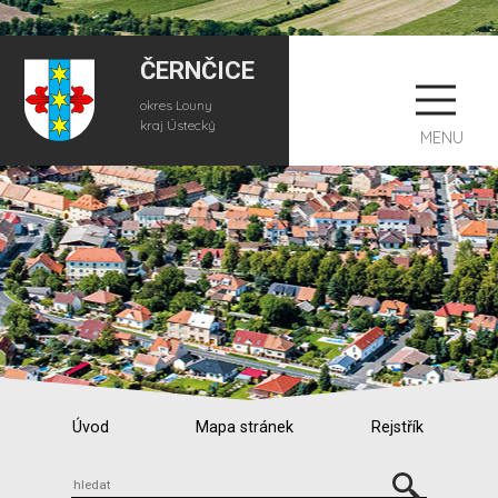
ČERNČICE
okres Louny
kraj Ústecký
MENU
Úvod
Mapa stránek
Rejstřík