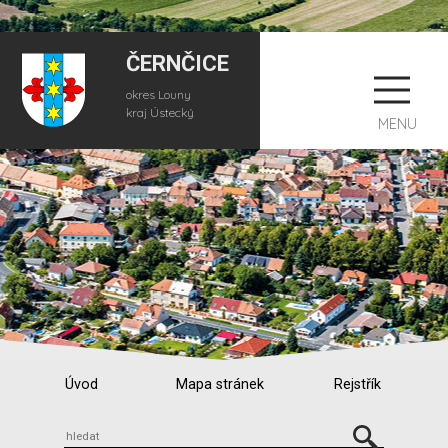
ČERNČICE
okres Louny
kraj Ústecký
MENU
Úvod
Mapa stránek
Rejstřík