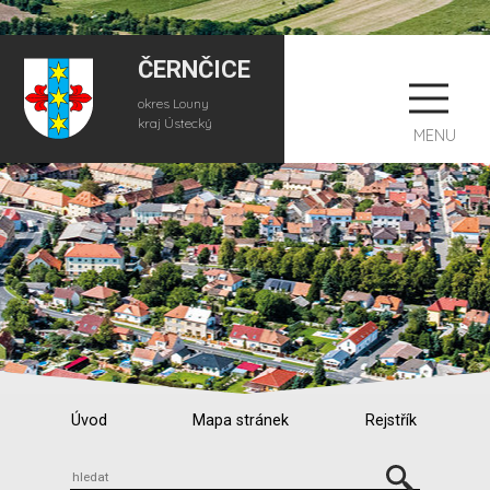
ČERNČICE
okres Louny
kraj Ústecký
MENU
Úvod
Mapa stránek
Rejstřík