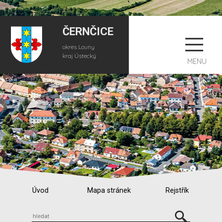
ČERNČICE
okres Louny
kraj Ústecký
MENU
Úvod
Mapa stránek
Rejstřík