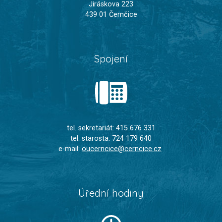
Jiráskova 223
439 01 Černčice
Spojení
tel. sekretariát: 415 676 331
tel. starosta: 724 179 640
e-mail:
oucerncice@cerncice.cz
Úřední hodiny