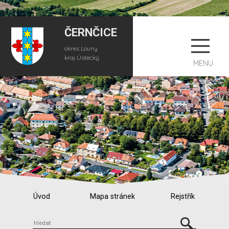
ČERNČICE
okres Louny
kraj Ústecký
MENU
Úvod
Mapa stránek
Rejstřík