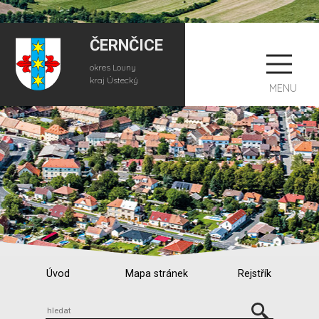
ČERNČICE
okres Louny
kraj Ústecký
MENU
Úvod
Mapa stránek
Rejstřík